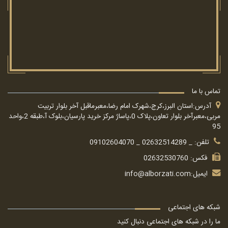
تماس با ما
آدرس:استان البرز،کرج،شهرک امام رضا،معبرماقبل آخر بلوار تربیت
مربی،معبرآخر بلوار تعاون،پلاک 0،پاساژ مرکز خرید پارسیان،بلوک آ،طبقه 2،واحد
95
تلفن: _ 02632514289 _ 09102604070
فکس: 02632530760
ایمیل:
info@alborzati.com
شبکه های اجتماعی
ما را در شبکه های اجتماعی دنبال کنید