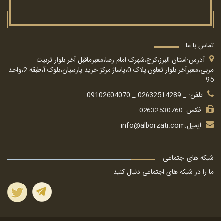
تماس با ما
آدرس:استان البرز،کرج،شهرک امام رضا،معبرماقبل آخر بلوار تربیت
مربی،معبرآخر بلوار تعاون،پلاک 0،پاساژ مرکز خرید پارسیان،بلوک آ،طبقه 2،واحد
95
تلفن: _ 02632514289 _ 09102604070
فکس: 02632530760
ایمیل:
info@alborzati.com
شبکه های اجتماعی
ما را در شبکه های اجتماعی دنبال کنید